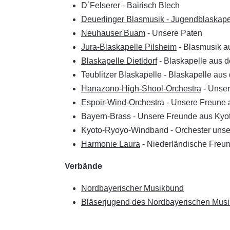
D´Felserer - Bairisch Blech
Deuerlinger Blasmusik - Jugendblaskapel
Neuhauser Buam
- Unsere Paten
Jura-Blaskapelle Pilsheim
- Blasmusik a
Blaskapelle Dietldorf
- Blaskapelle aus 
Teublitzer Blaskapelle - Blaskapelle au
Hanazono-High-Shool-Orchestra
- Unser
Espoir-Wind-Orchestra
- Unsere Freune 
Bayern-Brass - Unsere Freunde aus Kyo
Kyoto-Ryoyo-Windband - Orchester unse
Harmonie Laura
- Niederländische Freu
Verbände
Nordbayerischer Musikbund
Bläserjugend des Nordbayerischen Mus