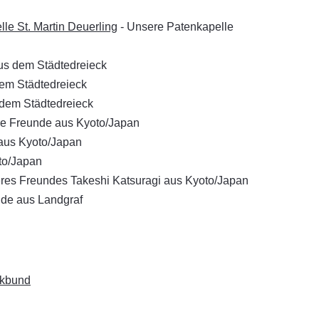
le St. Martin Deuerling
- Unsere Patenkapelle
us dem Städtedreieck
dem Städtedreieck
s dem Städtedreieck
e Freunde aus Kyoto/Japan
aus Kyoto/Japan
to/Japan
res Freundes Takeshi Katsuragi aus Kyoto/Japan
nde aus Landgraf
ikbund