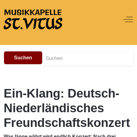
Off
Suchen
Ein-Klang: Deutsch-
Niederländisches
Freundschaftskonzert
Was länge währt wird endlich Konzert: Nach drei